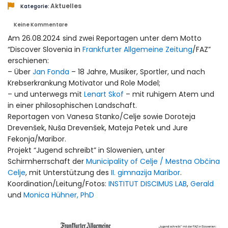
Aktuelles
Kategorie:
Keine Kommentare
Am 26.08.2024 sind zwei Reportagen unter dem Motto
“Discover Slovenia in
Frankfurter Allgemeine Zeitung
/FAZ”
erschienen:
– Über
Jan Fonda
– 18 Jahre, Musiker, Sportler, und nach
Krebserkrankung Motivator und Role Model;
– und unterwegs mit
Lenart Skof
– mit ruhigem Atem und
in einer philosophischen Landschaft.
Reportagen von Vanesa Stanko/Celje sowie Doroteja
Drevenšek, Nuša Drevenšek, Mateja Petek und Jure
Fekonja/Maribor.
Projekt “Jugend schreibt” in Slowenien, unter
Schirmherrschaft der
Municipality of Celje / Mestna Občina
Celje
, mit Unterstützung des
II. gimnazija Maribor
.
Koordination/Leitung/Fotos:
INSTITUT DISCIMUS LAB
,
Gerald
und
Monica Hühner, PhD