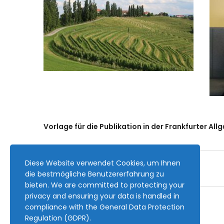
Vorlage für die Publikation in der Frankfurter Al
Diese Website verwendet Cookies, um Ihnen
die bestmögliche Benutzererfahrung zu
bieten. We are committed to protecting your
privacy and ensuring your data is handled in
compliance with the
General Data Protection
Regulation (GDPR)
.