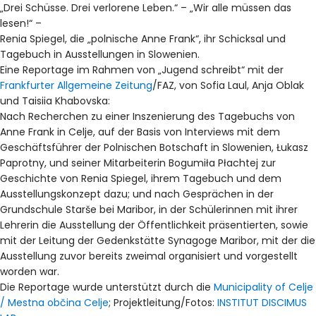
„Drei Schüsse. Drei verlorene Leben.“ – „Wir alle müssen das
lesen!“ –
Renia Spiegel, die „polnische Anne Frank“, ihr Schicksal und
Tagebuch in Ausstellungen in Slowenien.
Eine Reportage im Rahmen von „Jugend schreibt“ mit der
Frankfurter Allgemeine Zeitung
/FAZ, von Sofia Laul, Anja Oblak
und Taisiia Khabovska:
Nach Recherchen zu einer Inszenierung des Tagebuchs von
Anne Frank in Celje, auf der Basis von Interviews mit dem
Geschäftsführer der Polnischen Botschaft in Slowenien, Łukasz
Paprotny, und seiner Mitarbeiterin Bogumiła Płachtej zur
Geschichte von Renia Spiegel, ihrem Tagebuch und dem
Ausstellungskonzept dazu; und nach Gesprächen in der
Grundschule Starše bei Maribor, in der Schülerinnen mit ihrer
Lehrerin die Ausstellung der Öffentlichkeit präsentierten, sowie
mit der Leitung der Gedenkstätte Synagoge Maribor, mit der die
Ausstellung zuvor bereits zweimal organisiert und vorgestellt
worden war.
Die Reportage wurde unterstützt durch die
Municipality of Celje
/ Mestna občina Celje
; Projektleitung/Fotos:
INSTITUT DISCIMUS