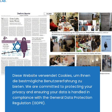
LAB
.
Diese Website verwendet Cookies, um Ihnen
die bestmögliche Benutzererfahrung zu
bieten. We are committed to protecting your
privacy and ensuring your data is handled in
compliance with the
General Data Protection
Regulation (GDPR)
.