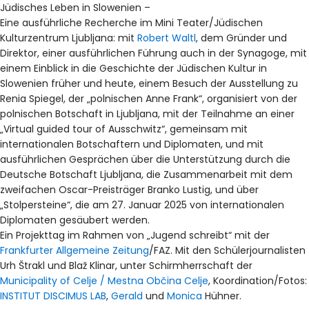
Jüdisches Leben in Slowenien –
Eine ausführliche Recherche im Mini Teater/Jüdischen
Kulturzentrum Ljubljana: mit
Robert Waltl
, dem Gründer und
Direktor, einer ausführlichen Führung auch in der Synagoge, mit
einem Einblick in die Geschichte der Jüdischen Kultur in
Slowenien früher und heute, einem Besuch der Ausstellung zu
Renia Spiegel, der „polnischen Anne Frank“, organisiert von der
polnischen Botschaft in Ljubljana, mit der Teilnahme an einer
„Virtual guided tour of Ausschwitz“, gemeinsam mit
internationalen Botschaftern und Diplomaten, und mit
ausführlichen Gesprächen über die Unterstützung durch die
Deutsche Botschaft Ljubljana, die Zusammenarbeit mit dem
zweifachen Oscar-Preisträger Branko Lustig, und über
„Stolpersteine“, die am 27. Januar 2025 von internationalen
Diplomaten gesäubert werden.
Ein Projekttag im Rahmen von „Jugend schreibt“ mit der
Frankfurter Allgemeine Zeitung
/FAZ. Mit den Schülerjournalisten
Urh Štrakl und Blaž Klinar, unter Schirmherrschaft der
Municipality of Celje / Mestna Občina Celje
, Koordination/Fotos:
INSTITUT DISCIMUS LAB
,
Gerald
und
Monica
Hühner.