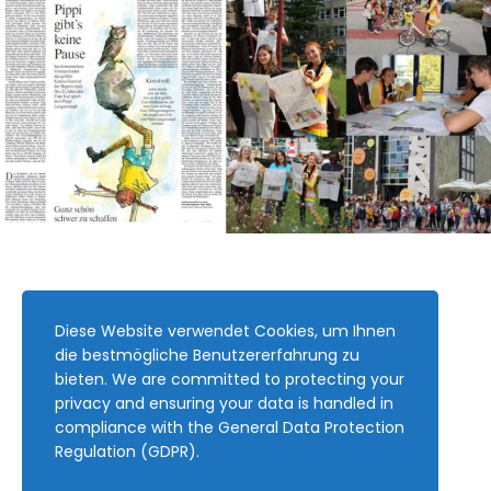
Diese Website verwendet Cookies, um Ihnen
die bestmögliche Benutzererfahrung zu
bieten. We are committed to protecting your
privacy and ensuring your data is handled in
compliance with the
General Data Protection
Regulation (GDPR)
.