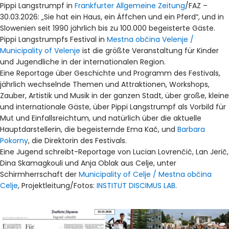
Pippi Langstrumpf in
Frankfurter Allgemeine Zeitung
/FAZ –
30.03.2026: „Sie hat ein Haus, ein Äffchen und ein Pferd“, und in
Slowenien seit 1990 jährlich bis zu 100.000 begeisterte Gäste.
Pippi Langstrumpfs Festival in
Mestna občina Velenje /
Municipality of Velenje
ist die größte Veranstaltung für Kinder
und Jugendliche in der internationalen Region.
Eine Reportage über Geschichte und Programm des Festivals,
jährlich wechselnde Themen und Attraktionen, Workshops,
Zauber, Artistik und Musik in der ganzen Stadt, über große, kleine
und internationale Gäste, über Pippi Langstrumpf als Vorbild für
Mut und Einfallsreichtum, und natürlich über die aktuelle
Hauptdarstellerin, die begeisternde Ema Kač, und
Barbara
Pokorny
, die Direktorin des Festivals.
Eine Jugend schreibt-Reportage von Lucian Lovrenčič, Lan Jerič,
Dina Skamagkouli und Anja Oblak aus Celje, unter
Schirmherrschaft der
Municipality of Celje / Mestna občina
Celje
, Projektleitung/Fotos:
INSTITUT DISCIMUS LAB
.